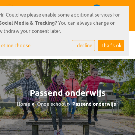
de Merel 12-14 9231 JJ Surhuisterveen
0512-362800
Hi! Could we please enable some additional services for
E-mailadres
Social Media & Tracking
? You can always change or
withdraw your consent later.
Let me choose
I decline
That's ok
Passend onderwijs
Home
»
Onze school
»
Passend onderwijs