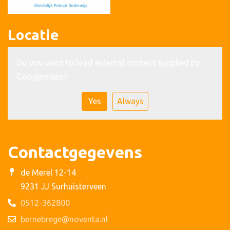
Locatie
Do you want to load external content supplied by
Googlemaps
?
Yes
Always
Contactgegevens
de Merel 12-14
9231 JJ Surhuisterveen
0512-362800
bernebrege@noventa.nl