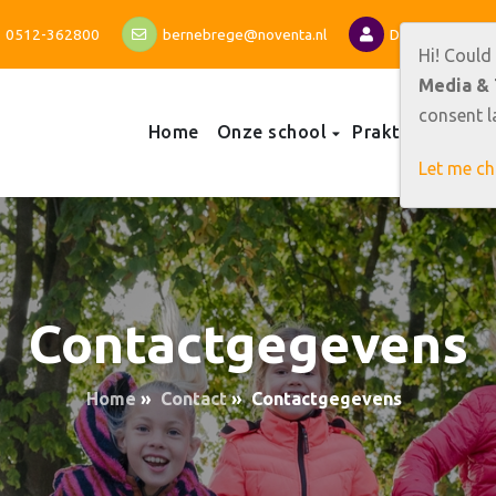
0512-362800
bernebrege@noventa.nl
Directeur: Bett
Hi! Could
Media & 
consent la
Home
Onze school
Praktische info
Let me c
Contactgegevens
Home
»
Contact
»
Contactgegevens