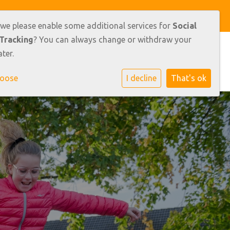
y Maat-Weistra
 we please enable some additional services for
Social
Tracking
? You can always change or withdraw your
ter.
rmatie
Ouders
Leerlingen
Contact
hoose
I decline
That's ok